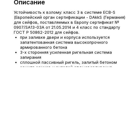
Описание
Устойчивость к взлому: класс 3 в системе ECB-S
(Европейский орган сертификации - DAkkS (Германия)
для сейфов, поставляемых в Европу сертификат №
0907/SA13-03А от 21.05.2014 и 4 класс по стандарту
ГОСТ Р 50862-2012 для сейфов.
при заливке двери и корпуса используется
запатентованная система высокопрочного
армированного бетона
3-х сторонняя усиленная ригельная система
запирания
сплошной пассивный ригель, залитый бетоном
защита замков и ригелей от высверливания,
выжигания и выбивания
защита ригельного механизма каленым стеклом
система блокировки ригельного механизма при
выбивании замка
защита двери от выжигания
толщина защитного слоя двери – 44 мм, общая
толщина двери - 126 мм
толщина боковых стенок - 55 мм
комплектуются двумя ключевыми замками KABA
MAUER (в комплекте по 2 ключа)
наличие анкерного крепления к полу и стене,
анкерный болт в комплекте