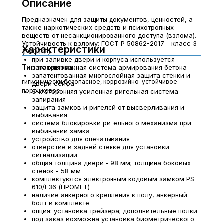
Описание
Предназначен для защиты документов, ценностей, а
также наркотических средств и психотропных
веществ от несанкционированного доступа (взлома).
Устойчивость к взлому: ГОСТ Р 50862-2017 - класс 3
Характеристики
(ГОСТ Р).
при заливке двери и корпуса используется
Тип покрытия:
запатентованная система армирования бетона
запатентованная многослойная защита стенки и
гигиенически безопасное, коррозийно-устойчивое
двери сейфа
порошковое
3-х сторонняя усиленная ригельная система
запирания
защита замков и ригелей от высверливания и
выбивания
система блокировки ригельного механизма при
выбивании замка
устройство для опечатывания
отверстие в задней стенке для установки
сигнализации
общая толщина двери - 98 мм; толщина боковых
стенок - 58 мм
комплектуются электронным кодовым замком PS
610/E36 (ПРОМЕТ)
наличие анкерного крепления к полу, анкерный
болт в комплекте
опция: установка трейзера; дополнительные полки
под заказ возможна установка биометрического