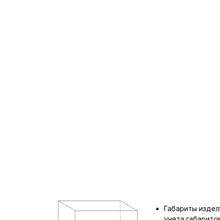
Габариты издел
учета габарит