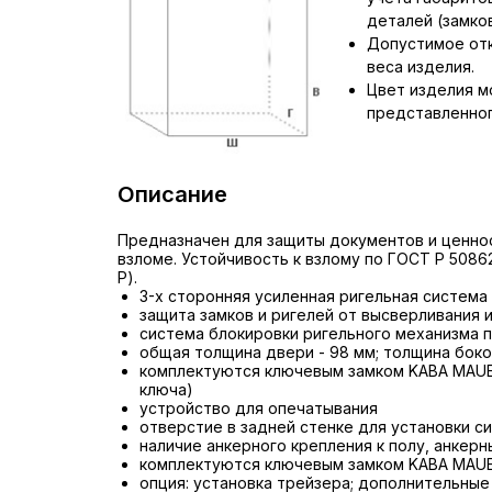
деталей (замков,
Допустимое отк
веса изделия.
Цвет изделия м
представленног
Описание
Предназначен для защиты документов и ценно
взломе. Устойчивость к взлому по ГОСТ Р 50862
Р).
3-х сторонняя усиленная ригельная система
защита замков и ригелей от высверливания 
система блокировки ригельного механизма п
общая толщина двери - 98 мм; толщина боко
комплектуются ключевым замком KABA MAUER
ключа)
устройство для опечатывания
отверстие в задней стенке для установки с
наличие анкерного крепления к полу, анкерн
комплектуются ключевым замком KABA MAU
опция: установка трейзера; дополнительные