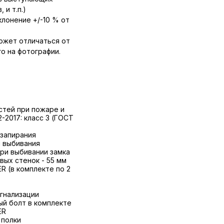
 и т.п.)
лонение +/-10 % от
ожет отличаться от
о на фотографии.
стей при пожаре и
-2017: класс 3 (ГОСТ
 запирания
и выбивания
ри выбивании замка
вых стенок - 55 мм
 (в комплекте по 2
игнализации
ый болт в комплекте
ER
 полки