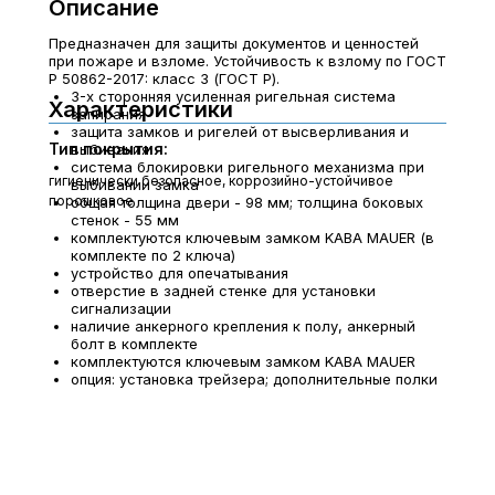
Описание
Предназначен для защиты документов и ценностей
при пожаре и взломе. Устойчивость к взлому по ГОСТ
Р 50862-2017: класс 3 (ГОСТ Р).
3-х сторонняя усиленная ригельная система
Характеристики
запирания
защита замков и ригелей от высверливания и
Тип покрытия:
выбивания
система блокировки ригельного механизма при
гигиенически безопасное, коррозийно-устойчивое
выбивании замка
порошковое
общая толщина двери - 98 мм; толщина боковых
стенок - 55 мм
комплектуются ключевым замком KABA MAUER (в
комплекте по 2 ключа)
устройство для опечатывания
отверстие в задней стенке для установки
сигнализации
наличие анкерного крепления к полу, анкерный
болт в комплекте
комплектуются ключевым замком KABA MAUER
опция: установка трейзера; дополнительные полки